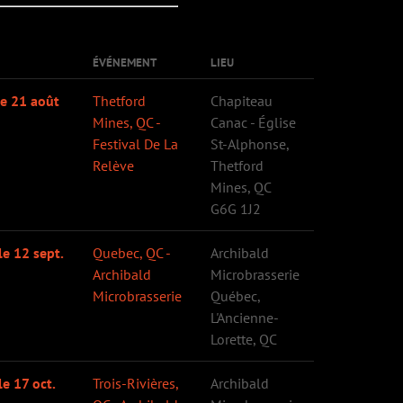
ÉVÉNEMENT
LIEU
le 21 août
Thetford
Chapiteau
Mines, QC -
Canac - Église
Festival De La
St-Alphonse,
Relève
Thetford
Mines, QC
G6G 1J2
le 12 sept.
Quebec, QC -
Archibald
Archibald
Microbrasserie
Microbrasserie
Québec,
L'Ancienne-
Lorette, QC
le 17 oct.
Trois-Rivières,
Archibald