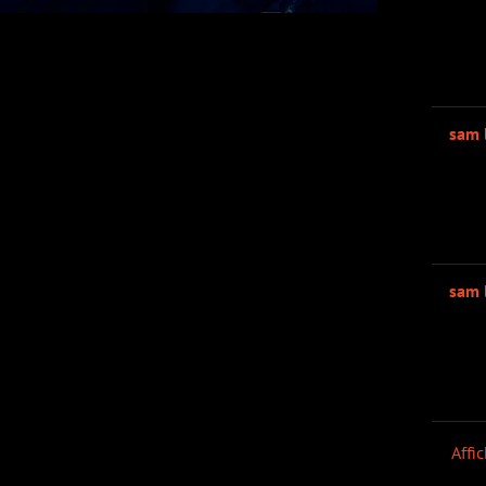
sam 
sam 
Affi