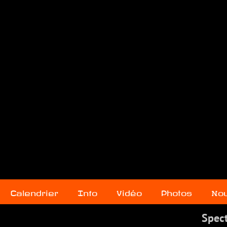
Calendrier
Info
Vidéo
Photos
Nou
Spect